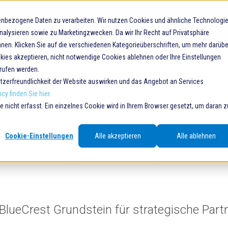
Über uns
Produkte
Services
nbezogene Daten zu verarbeiten. Wir nutzen Cookies und ähnliche Technologi
nalysieren sowie zu Marketingzwecken. Da wir Ihr Recht auf Privatsphäre
nen. Klicken Sie auf die verschiedenen Kategorieüberschriften, um mehr darübe
okies akzeptieren, nicht notwendige Cookies ablehnen oder Ihre Einstellungen
errufen werden.
nutzerfreundlichkeit der Website auswirken und das Angebot an Services
cy finden Sie hier.
nicht erfasst. Ein einzelnes Cookie wird in Ihrem Browser gesetzt, um daran z
o-suggest feature attached.
Cookie-Einstellungen
Alle akzeptieren
Alle ablehnen
 field is empty.
lueCrest Grundstein für strategische Part