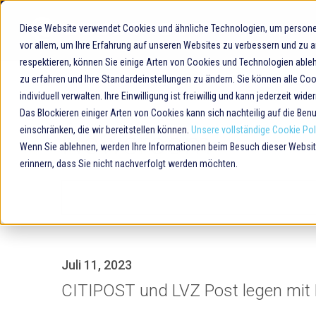
Home
Diese Website verwendet Cookies und ähnliche Technologien, um persone
vor allem, um Ihre Erfahrung auf unseren Websites zu verbessern und zu a
respektieren, können Sie einige Arten von Cookies und Technologien ableh
zu erfahren und Ihre Standardeinstellungen zu ändern. Sie können alle Co
Home
Unternehmen
Newsroom
individuell verwalten. Ihre Einwilligung ist freiwillig und kann jederzeit wid
Das Blockieren einiger Arten von Cookies kann sich nachteilig auf die Be
einschränken, die wir bereitstellen können.
Unsere vollständige Cookie Poli
Newsroom
Wenn Sie ablehnen, werden Ihre Informationen beim Besuch dieser Website 
erinnern, dass Sie nicht nachverfolgt werden möchten.
This is a search field with an aut
There are no suggestions because the search
Juli 11, 2023
CITIPOST und LVZ Post legen mit B