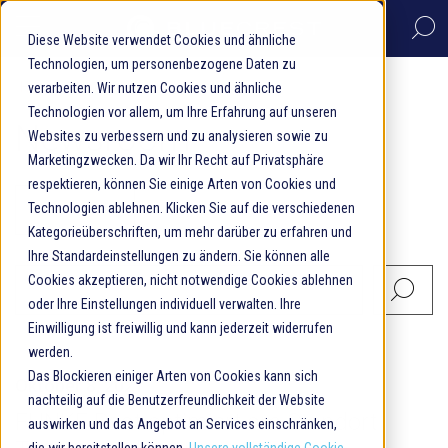
Diese Website verwendet Cookies und ähnliche
Technologien, um personenbezogene Daten zu
Home
Unternehmen
Newsroom
verarbeiten. Wir nutzen Cookies und ähnliche
Technologien vor allem, um Ihre Erfahrung auf unseren
Newsroom
Websites zu verbessern und zu analysieren sowie zu
Marketingzwecken. Da wir Ihr Recht auf Privatsphäre
respektieren, können Sie einige Arten von Cookies und
Technologien ablehnen. Klicken Sie auf die verschiedenen
Kategorieüberschriften, um mehr darüber zu erfahren und
Ihre Standardeinstellungen zu ändern. Sie können alle
Cookies akzeptieren, nicht notwendige Cookies ablehnen
oder Ihre Einstellungen individuell verwalten. Ihre
This is a search field with an auto-sugg
There are no suggestions because the search field i
Einwilligung ist freiwillig und kann jederzeit widerrufen
werden.
Das Blockieren einiger Arten von Cookies kann sich
Oktober 8, 2021
nachteilig auf die Benutzerfreundlichkeit der Website
FUNKE Post optimiert am Standort
auswirken und das Angebot an Services einschränken,