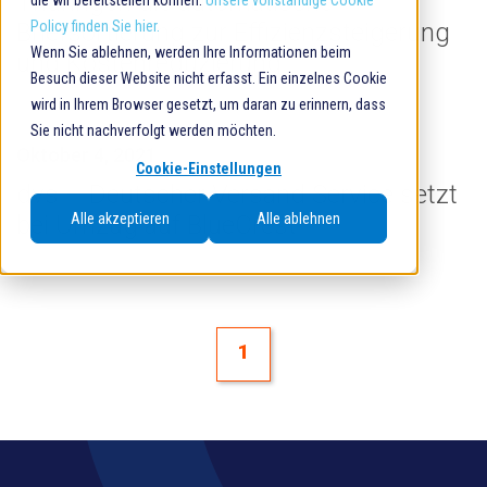
Thüringen die automatische
die wir bereitstellen können.
Unsere vollständige Cookie
Briefsortierung zur Effizienzsteigerung
Policy finden Sie hier.
Wenn Sie ablehnen, werden Ihre Informationen beim
und Kostenreduzierung
Besuch dieser Website nicht erfasst. Ein einzelnes Cookie
wird in Ihrem Browser gesetzt, um daran zu erinnern, dass
Sie nicht nachverfolgt werden möchten.
Oktober 4, 2021
Cookie-Einstellungen
dvs – Deutscher Versand Service setzt
bei Umzug auf BlueCrest
Alle akzeptieren
Alle ablehnen
1