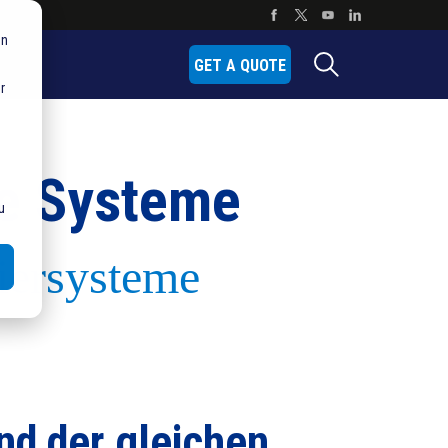
en
GET A QUOTE
r
te Systeme
u
tiersysteme
nd der gleichen