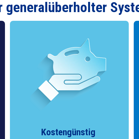
ter generalüberholter Sys
Kostengünstig