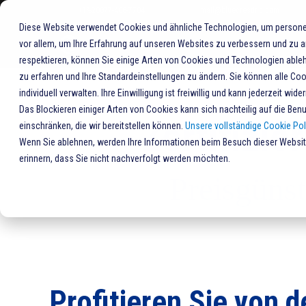
+1%20877-406-7704
mail@bluecrestinc.com
Diese Website verwendet Cookies und ähnliche Technologien, um persone
vor allem, um Ihre Erfahrung auf unseren Websites zu verbessern und zu a
respektieren, können Sie einige Arten von Cookies und Technologien ableh
Home
Zertifizierte generalüberholte Systeme
zu erfahren und Ihre Standardeinstellungen zu ändern. Sie können alle Co
individuell verwalten. Ihre Einwilligung ist freiwillig und kann jederzeit wid
Das Blockieren einiger Arten von Cookies kann sich nachteilig auf die Be
Zertifizi
einschränken, die wir bereitstellen können.
Unsere vollständige Cookie Poli
Wenn Sie ablehnen, werden Ihre Informationen beim Besuch dieser Website 
erinnern, dass Sie nicht nachverfolgt werden möchten.
Preisgünst
Profitieren Sie von 