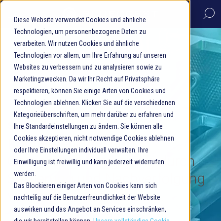
Diese Website verwendet Cookies und ähnliche
Technologien, um personenbezogene Daten zu
verarbeiten. Wir nutzen Cookies und ähnliche
Technologien vor allem, um Ihre Erfahrung auf unseren
Websites zu verbessern und zu analysieren sowie zu
Marketingzwecken. Da wir Ihr Recht auf Privatsphäre
respektieren, können Sie einige Arten von Cookies und
Technologien ablehnen. Klicken Sie auf die verschiedenen
Kategorieüberschriften, um mehr darüber zu erfahren und
Sortiersysteme
Ihre Standardeinstellungen zu ändern. Sie können alle
Cookies akzeptieren, nicht notwendige Cookies ablehnen
Kostensenkung und
oder Ihre Einstellungen individuell verwalten. Ihre
Compliance-Steigerung durch
Einwilligung ist freiwillig und kann jederzeit widerrufen
Sortierung und Nachverfolgung
werden.
Das Blockieren einiger Arten von Cookies kann sich
von Briefen und Paketen.
nachteilig auf die Benutzerfreundlichkeit der Website
auswirken und das Angebot an Services einschränken,