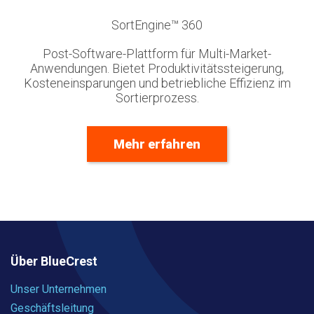
SortEngine™ 360
Post-Software-Plattform für Multi-Market-
Anwendungen. Bietet Produktivitätssteigerung,
Kosteneinsparungen und betriebliche Effizienz im
Sortierprozess.
Mehr erfahren
Über BlueCrest
Unser Unternehmen
Geschäftsleitung